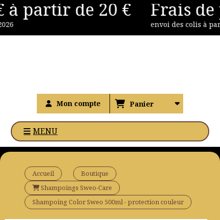
 à partir de 20 €
Frais de p
Panneau de gestion des cookies
26
envoi des colis à parti
Mon compte
Panier
MENU
Accueil
Boutique
Shampoings Sweo-Care
Shampoing Color Sweo 500ml - protection couleur