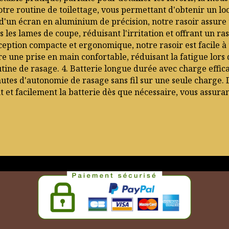
otre routine de toilettage, vous permettant d'obtenir un lo
d'un écran en aluminium de précision, notre rasoir assure
ers les lames de coupe, réduisant l'irritation et offrant un 
eption compacte et ergonomique, notre rasoir est facile 
ffre une prise en main confortable, réduisant la fatigue lors
utine de rasage. 4. Batterie longue durée avec charge effic
utes d'autonomie de rasage sans fil sur une seule charge. 
t facilement la batterie dès que nécessaire, vous assurant 