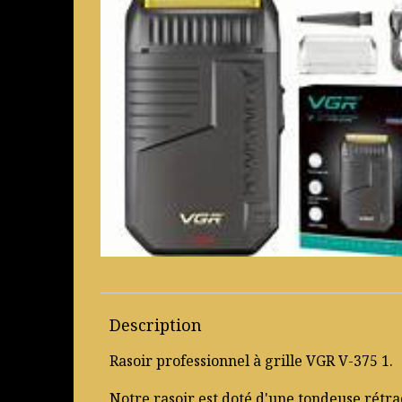
Description
Rasoir professionnel à grille VGR V-375 1.
Notre rasoir est doté d'une tondeuse rétrac