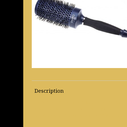
Description
La brosse ronde céramique de la marque Swe
spécialement pour les brushings, ce qui fai
cheveux à tendance secs et prodiguera un 
main et un confort d'utilisation optimal. C