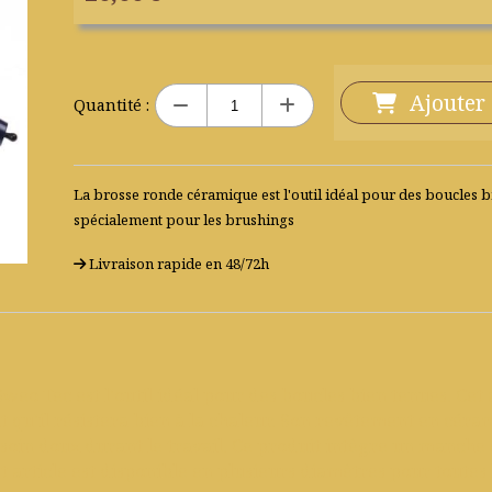
Ajouter
Quantité :
La brosse ronde céramique est l'outil idéal pour des boucles b
spécialement pour les brushings
Livraison rapide en 48/72h
o Tec est l'outil idéal pour des boucles bien tenues. Cet
t qu'il résistera bien à la chaleur. Son revêtement en céra
soin doux durant le travail. Ce produit intègre un manch
et article est disponible en plusieurs diamètres pour toutes 