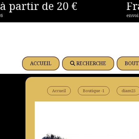
 partir de 20 €
Frai
Panneau de gestion des cookies
envoi des
ACCUEIL
RECHERCHE
BOUT
Accueil
Boutique -1
diam25