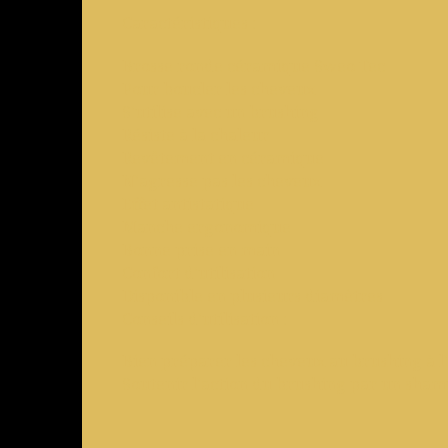
Caractéristiques :
Brosse ronde céramique Sweo Tec
Pour boucler les cheveux
S'utilise avec un brushing
Résiste à la chaleur
Revêtement en céramique
N'agresse pas les cheveux
Effet antistatique
Manche ergonomique
Bonne prise en main
Confort d'utilisation
Disponible en plusieurs diamètres
Conseils d'utilisation :
Bien préparer les cheveux au brushing à l
Soutenir l'action du brushing par un shamp