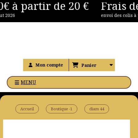
€ à partir de 20 €
Frais de
Panneau de gestion des cookies
t 2026
envoi des colis à p
Mon compte
Panier
MENU
Accueil
Boutique -1
diam 44