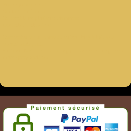
Bonne prise en main
Confort d'utilisation
Disponible en plusieurs diamètres
Conseils d'utilisation :
Bien préparer les cheveux au brushing à l'aide de
produits adéquats
Soutenir l'action du brushing par un shampoing lissant
et un spray antifrizz