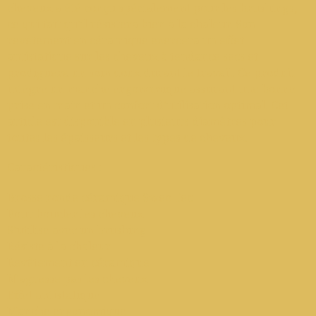
cheveux a été conçu spécialement pour les brushings,
ce qui fait qu'il résistera bien à la chaleur. Son
revêtement en céramique exercera un effet
antistatique sur les cheveux à tendance secs et
prodiguera un soin doux durant le travail. Ce produit
intègre un manche ergonomique assurant une bonne
prise en main et un confort d'utilisation optimal. Cet
article est disponible en plusieurs diamètres pour
toutes les épaisseurs et les types de cheveux.
Caractéristiques :
Brosse ronde céramique Sweo Tec
Pour boucler les cheveux
S'utilise avec un brushing
Résiste à la chaleur
Revêtement en céramique
N'agresse pas les cheveux
Effet antistatique
Manche ergonomique